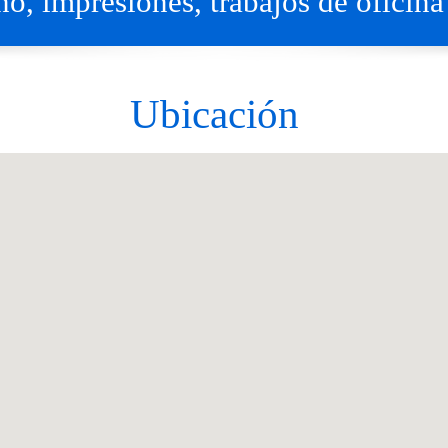
no, impresiones, trabajos de oficina 
Ubicaci
ón