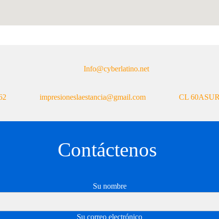
Info@cyberlatino.net
62
impresioneslaestancia@gmail.com
CL 60ASUR
Contác
tenos
Su nombre
Su correo electrónico